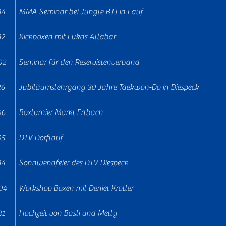
14
MMA Seminar bei Jungle BJJ in Lauf
12
Kickboxen mit Lukas Allabar
02
Seminar für den Reservistenverband
26
Jubiläumslehrgang 30 Jahre Taekwon-Do in Diespeck
06
Boxturnier Markt Erlbach
05
DTV Dorflauf
14
Sonnwendfeier des DTV Diespeck
04
Workshop Boxen mit Deniel Krotter
31
Hochzeit von Basti und Melly