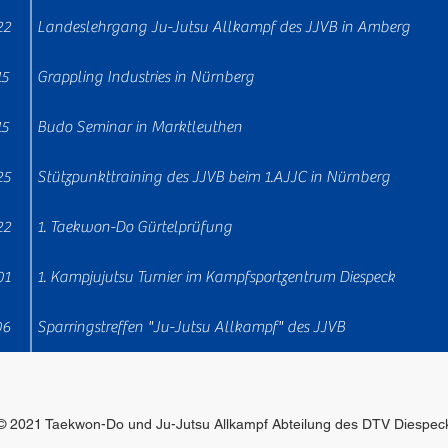
22
Landeslehrgang Ju-Jutsu Allkampf des JJVB in Amberg
15
Grappling Industries in Nürnberg
15
Budo Seminar in Marktleuthen
25
Stützpunkttraining des JJVB beim 1.AJJC in Nürnberg
22
1. Taekwon-Do Gürtelprüfung
01
1. Kampjujutsu Turnier im Kampfsportzentrum Diespeck
06
Sparringstreffen "Ju-Jutsu Allkampf" des JJVB
© 2021 Taekwon-Do und Ju-Jutsu Allkampf Abteilung des DTV Diespec