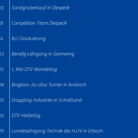
01
Sandgrubenlauf in Diespeck
18
Competition Team Diespeck
14
BJJ Graduierung
03
Benefiz-Lehrgang in Germering
01
1. Mai DTV Wandertag
06
Brazilian Jiu-Jitsu Turnier in Ansbach
05
Grappling Industries in Schottland
05
DTV Helfertag
29
Landeslehrgang Technik des HJJV in Erbach