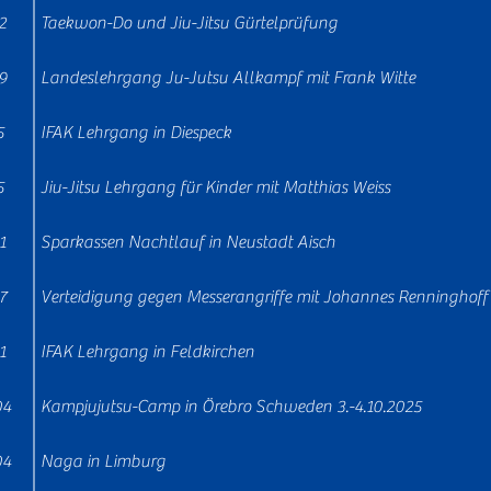
2
Taekwon-Do und Jiu-Jitsu Gürtelprüfung
9
Landeslehrgang Ju-Jutsu Allkampf mit Frank Witte
5
IFAK Lehrgang in Diespeck
5
Jiu-Jitsu Lehrgang für Kinder mit Matthias Weiss
1
Sparkassen Nachtlauf in Neustadt Aisch
7
Verteidigung gegen Messerangriffe mit Johannes Renninghoff
1
IFAK Lehrgang in Feldkirchen
04
Kampjujutsu-Camp in Örebro Schweden 3.-4.10.2025
04
Naga in Limburg